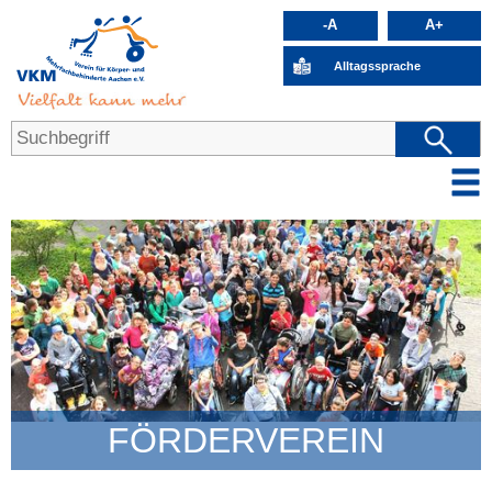
-A
A+
Alltagssprache
FÖRDERVEREIN