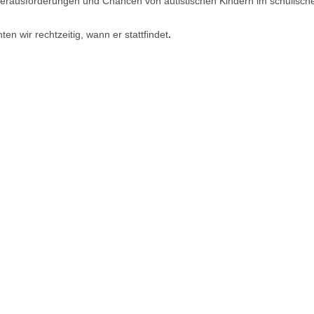
erausforderungen und Chancen von autistischen Kindern im schulisch
en wir rechtzeitig, wann er stattfindet
.