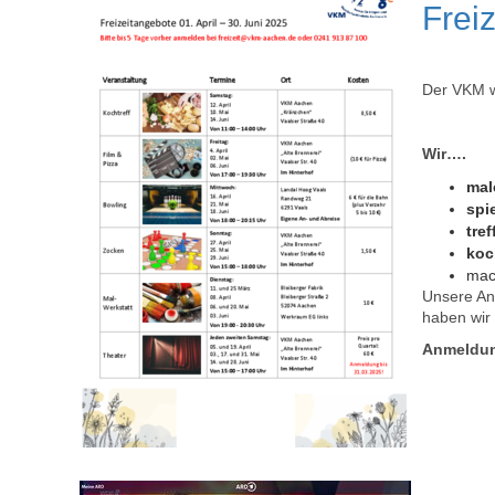
Freiz
Der VKM wi
Wir….
ma
spi
tre
ko
ma
Unsere An
haben wir 
Anmeldu