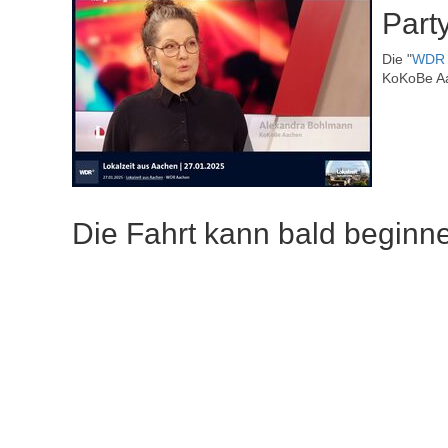
Part
Die "
WDR L
KoKoBe Aa
Die Fahrt kann bald beginn