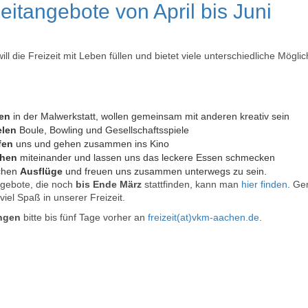
eitangebote von April bis Juni
ll die Freizeit mit Leben füllen und bietet viele unterschiedliche Mögl
len
in der Malwerkstatt, wollen gemeinsam mit anderen kreativ sein
elen
Boule, Bowling und Gesellschaftsspiele
ffen
uns und gehen zusammen ins Kino
chen
miteinander und lassen uns das leckere Essen schmecken
chen
Ausflüge
und freuen uns zusammen unterwegs zu sein.
gebote, die noch
bis Ende März
stattfinden, kann man
hier finden
. Ge
viel Spaß in unserer Freizeit.
ngen
bitte bis fünf Tage vorher an
freizeit(at)vkm-aachen.de
.