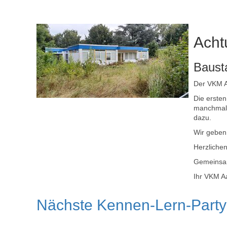
Achtu
Baust
Der VKM A
Die erste
manchmal 
dazu.
Wir geben
Herzlichen
Gemeinsam 
Ihr VKM A
Nächste Kennen-Lern-Party