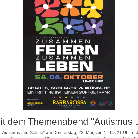
it dem Themenabend "Autismus u
Autismus und Schule" am Donnerstag, 22. Mai, von 18 bis 21 Uhr in d