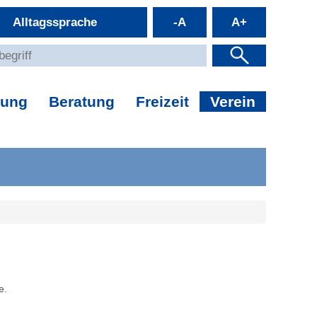
Alltagssprache
-A
A+
dung
Beratung
Freizeit
Verein
e.