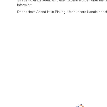
Straße 40 eingeladen. An diesem Abend wurden über die H
informiert.
Der nächste Abend ist in Plaung. Über unsere Kanäle bericht