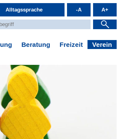
Alltagssprache
-A
A+
dung
Beratung
Freizeit
Verein