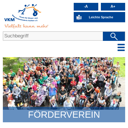
-A
A+
Leichte Sprache
FÖRDERVEREIN