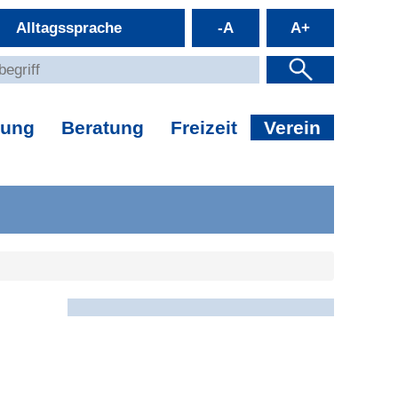
Alltagssprache
-A
A+
dung
Beratung
Freizeit
Verein