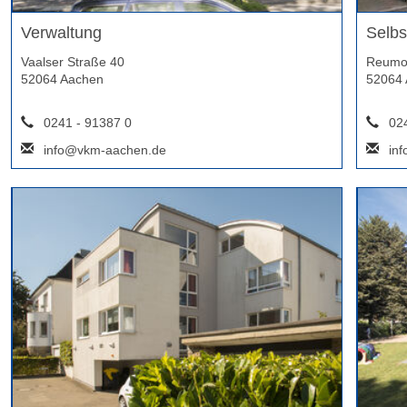
Verwaltung
Selbs
Vaalser Straße 40
Reumon
52064 Aachen
52064 
0241 - 91387 0
02
info@vkm-aachen.de
in