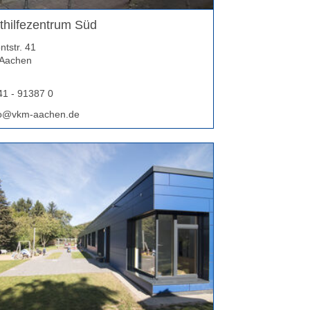
thilfezentrum Süd
tstr. 41
Aachen
41 - 91387 0
fo@vkm-aachen.de