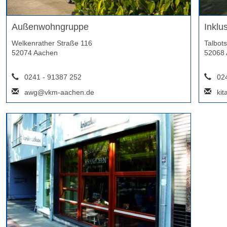
Außenwohngruppe
Inklu
Welkenrather Straße 116
Talbot
52074 Aachen
52068 
0241 - 91387 252
024
awg@vkm-aachen.de
ki