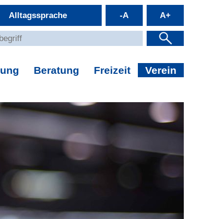
Alltagssprache
-A
A+
dung
Beratung
Freizeit
Verein