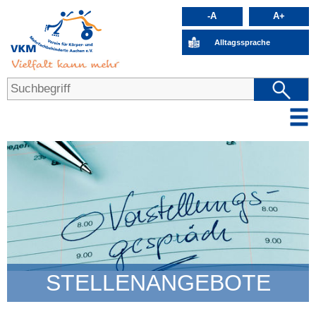
-A
A+
Alltagssprache
STELLENANGEBOTE