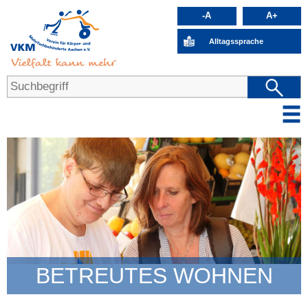
-A
A+
Alltagssprache
BETREUTES WOHNEN