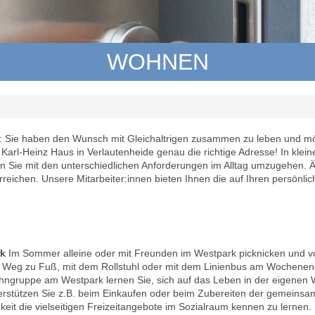
WOHNEN
: Sie haben den Wunsch mit Gleichaltrigen zusammen zu leben und m
s Karl-Heinz Haus in Verlautenheide genau die richtige Adresse! In klein
en Sie mit den unterschiedlichen Anforderungen im Alltag umzugehen. Ä
reichen. Unsere Mitarbeiter:innen bieten Ihnen die auf Ihren persönli
rk
Im Sommer alleine oder mit Freunden im Westpark picknicken und v
Weg zu Fuß, mit dem Rollstuhl oder mit dem Linienbus am Wochenend
ohngruppe am Westpark lernen Sie, sich auf das Leben in der eigene
nterstützen Sie z.B. beim Einkaufen oder beim Zubereiten der gemeins
keit die vielseitigen Freizeitangebote im Sozialraum kennen zu lernen.