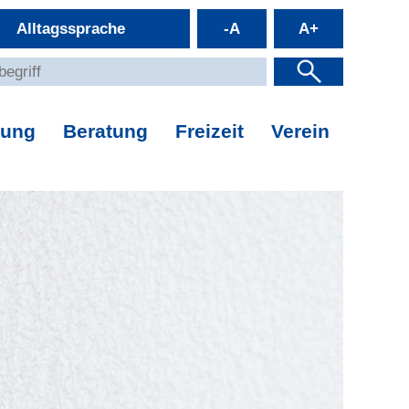
Alltagssprache
-A
A+
dung
Beratung
Freizeit
Verein