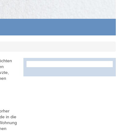
öchten
en
rzte,
chen
orher
e in die
n Wohnung
amen