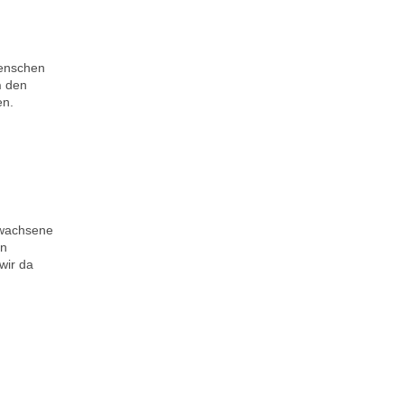
Menschen
n
den
en.
rwachsene
en
wir da