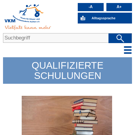
-A
A+
Alltagssprache
QUALIFIZIERTE
SCHULUNGEN