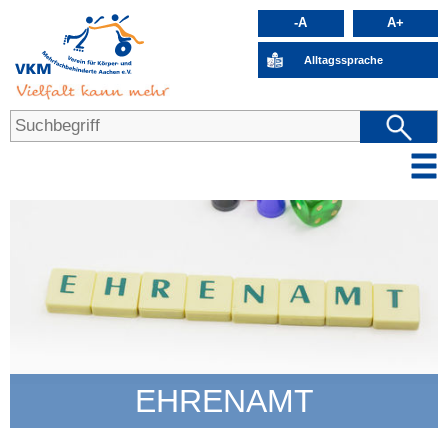
-A
A+
Alltagssprache
EHRENAMT